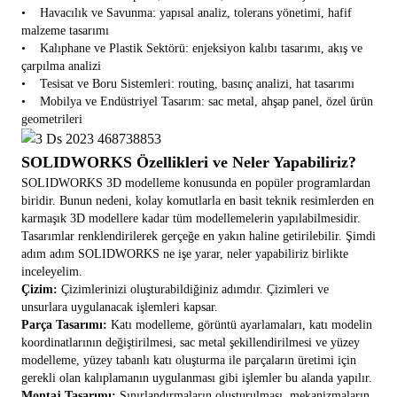
• Havacılık ve Savunma: yapısal analiz, tolerans yönetimi, hafif
malzeme tasarımı
• Kalıphane ve Plastik Sektörü: enjeksiyon kalıbı tasarımı, akış ve
çarpılma analizi
• Tesisat ve Boru Sistemleri: routing, basınç analizi, hat tasarımı
• Mobilya ve Endüstriyel Tasarım: sac metal, ahşap panel, özel ürün
geometrileri
SOLIDWORKS Özellikleri ve Neler Yapabiliriz?
SOLIDWORKS 3D modelleme konusunda en popüler programlardan
biridir. Bunun nedeni, kolay komutlarla en basit teknik resimlerden en
karmaşık 3D modellere kadar tüm modellemelerin yapılabilmesidir.
Tasarımlar renklendirilerek gerçeğe en yakın haline getirilebilir. Şimdi
adım adım SOLIDWORKS ne işe yarar, neler yapabiliriz birlikte
inceleyelim.
Çizim:
Çizimlerinizi oluşturabildiğiniz adımdır. Çizimleri ve
unsurlara uygulanacak işlemleri kapsar.
Parça Tasarımı:
Katı modelleme, görüntü ayarlamaları, katı modelin
koordinatlarının değiştirilmesi, sac metal şekillendirilmesi ve yüzey
modelleme, yüzey tabanlı katı oluşturma ile parçaların üretimi için
gerekli olan kalıplamanın uygulanması gibi işlemler bu alanda yapılır.
Montaj Tasarımı:
Sınırlandırmaların oluşturulması, mekanizmaların