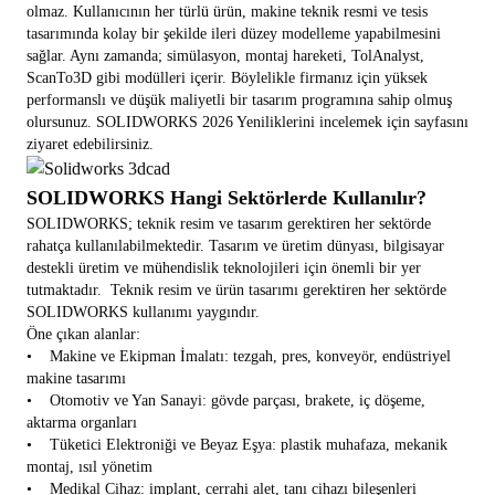
olmaz. Kullanıcının her türlü ürün, makine teknik resmi ve tesis
tasarımında kolay bir şekilde ileri düzey modelleme yapabilmesini
sağlar. Aynı zamanda; simülasyon, montaj hareketi, TolAnalyst,
ScanTo3D gibi modülleri içerir. Böylelikle firmanız için yüksek
performanslı ve düşük maliyetli bir tasarım programına sahip olmuş
olursunuz.
SOLIDWORKS 2026
Yeniliklerini incelemek için sayfasını
ziyaret edebilirsiniz.
SOLIDWORKS Hangi Sektörlerde Kullanılır?
SOLIDWORKS; teknik resim ve tasarım gerektiren her sektörde
rahatça kullanılabilmektedir. Tasarım ve üretim dünyası, bilgisayar
destekli üretim ve mühendislik teknolojileri için önemli bir yer
tutmaktadır. Teknik resim ve ürün tasarımı gerektiren her sektörde
SOLIDWORKS kullanımı yaygındır.
Öne çıkan alanlar:
• Makine ve Ekipman İmalatı: tezgah, pres, konveyör, endüstriyel
makine tasarımı
• Otomotiv ve Yan Sanayi: gövde parçası, brakete, iç döşeme,
aktarma organları
• Tüketici Elektroniği ve Beyaz Eşya: plastik muhafaza, mekanik
montaj, ısıl yönetim
• Medikal Cihaz: implant, cerrahi alet, tanı cihazı bileşenleri