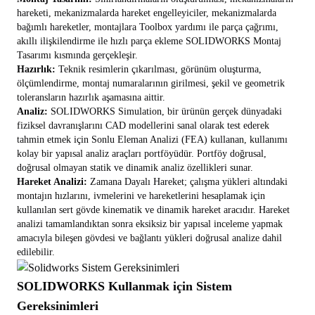
hareketi, mekanizmalarda hareket engelleyiciler, mekanizmalarda
bağımlı hareketler, montajlara Toolbox yardımı ile parça çağrımı,
akıllı ilişkilendirme ile hızlı parça ekleme SOLIDWORKS Montaj
Tasarımı kısmında gerçekleşir.
Hazırlık:
Teknik resimlerin çıkarılması, görünüm oluşturma,
ölçümlendirme, montaj numaralarının girilmesi, şekil ve geometrik
toleransların hazırlık aşamasına aittir.
Analiz:
SOLIDWORKS Simulation
, bir ürünün gerçek dünyadaki
fiziksel davranışlarını CAD modellerini sanal olarak test ederek
tahmin etmek için Sonlu Eleman Analizi (FEA) kullanan, kullanımı
kolay bir yapısal analiz araçları portföyüdür. Portföy doğrusal,
doğrusal olmayan statik ve dinamik analiz özellikleri sunar.
Hareket Analizi:
Zamana Dayalı Hareket; çalışma yükleri altındaki
montajın hızlarını, ivmelerini ve hareketlerini hesaplamak için
kullanılan sert gövde kinematik ve dinamik hareket aracıdır. Hareket
analizi tamamlandıktan sonra eksiksiz bir yapısal inceleme yapmak
amacıyla bileşen gövdesi ve bağlantı yükleri doğrusal analize dahil
edilebilir.
SOLIDWORKS Kullanmak için Sistem
Gereksinimleri