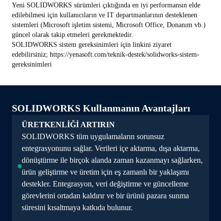
Yeni SOLIDWORKS sürümleri çıktığında en iyi performansın elde
edilebilmesi için kullanıcıların ve IT departmanlarının desteklenen
sistemleri (Microsoft işletim sistemi, Microsoft Office, Donanım vb.)
güncel olarak takip etmeleri gerekmektedir.
SOLIDWORKS sistem gereksinimleri için linkini ziyaret
edebilirsiniz;
https://yenasoft.com/teknik-destek/solidworks-sistem-
gereksinimleri
SOLIDWORKS Kullanmanın Avantajları
ÜRETKENLİĞİ ARTIRIN
SOLIDWORKS tüm uygulamaların sorunsuz
entegrasyonunu sağlar. Verileri içe aktarma, dışa aktarma,
dönüştürme ile birçok alanda zaman kazanmayı sağlarken,
ürün geliştirme ve üretim için eş zamanlı bir yaklaşımı
destekler. Entegrasyon, veri değiştirme ve güncelleme
görevlerini ortadan kaldırır ve bir ürünü pazara sunma
süresini kısaltmaya katkıda bulunur.