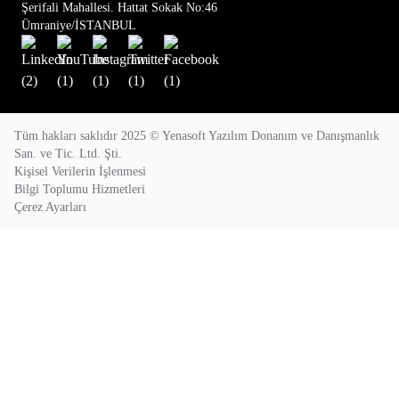
Şerifali Mahallesi. Hattat Sokak No:46
Ümraniye/İSTANBUL
Tüm hakları saklıdır 2025 © Yenasoft Yazılım Donanım ve Danışmanlık
San. ve Tic. Ltd. Şti.
Kişisel Verilerin İşlenmesi
Bilgi Toplumu Hizmetleri
Çerez Ayarları