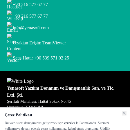
+90 216 577 67 77
+90 216 577 67 77
info@yenasoft.com
Uzaktan Erişim TeamViewer
Satış Hattı: +90 539 571 02 25
Yenasoft Yazılım Donanım ve Danışmanlık San. ve Tic.
Ltd. Şti.
Şerifali Mahallesi. Hattat Sokak No:46
Ümraniye/İSTANBUL
Çerez Politikası
Bu web sitesi deneyiminizi geliştirmek için
çerezler
kullanmaktadır. Sitemizi
kullanmaya devam ederek çerez kullanımımızı kabul etmiş olursunuz.
Gizlilik