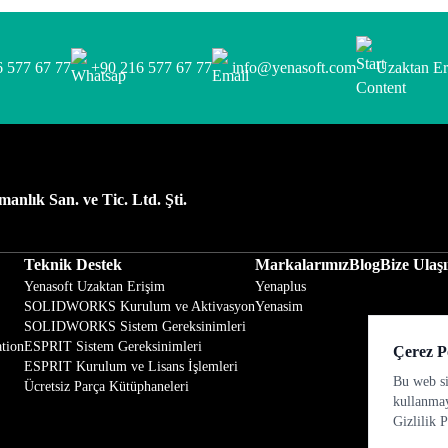
 577 67 77
+90 216 577 67 77
info@yenasoft.com
Uzaktan E
anlık San. ve Tic. Ltd. Şti.
Teknik Destek
Markalarımız
Blog
Bize Ulaş
Yenasoft Uzaktan Erişim
Yenaplus
SOLIDWORKS Kurulum ve Aktivasyon
Yenasim
SOLIDWORKS Sistem Gereksinimleri
tion
ESPRIT Sistem Gereksinimleri
Çerez Po
ESPRIT Kurulum ve Lisans İşlemleri
Bu web si
Ücretsiz Parça Kütüphaneleri
kullanmay
Gizlilik 