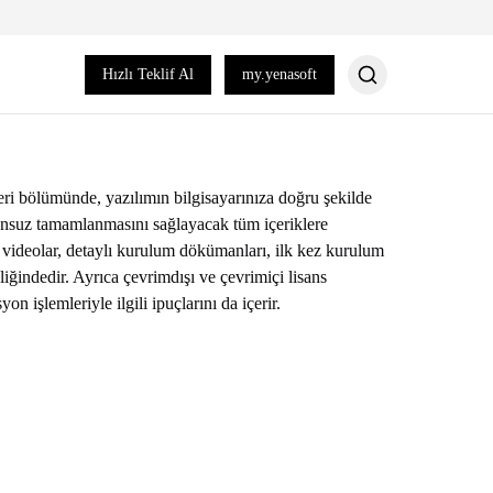
Hızlı Teklif Al
my.yenasoft
i bölümünde, yazılımın bilgisayarınıza doğru şekilde
runsuz tamamlanmasını sağlayacak tüm içeriklere
ı videolar, detaylı kurulum dökümanları, ilk kez kurulum
eliğindedir. Ayrıca çevrimdışı ve çevrimiçi lisans
on işlemleriyle ilgili ipuçlarını da içerir.