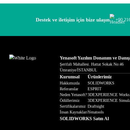
Destek ve iletişim için bize ulaşın
+90 216
Yenasoft Yazılım Donanım ve Danışm
Şerifali Mahallesi. Hattat Sokak No:46
Ümraniye/İSTANBUL
Kurumsal
Ürünlerimiz
Hakkımızda
SOLIDWORKS
Referanslar
ESPRIT
Neden Yenasoft?
3DEXPERIENCE Works
Ödüllerimiz
3DEXPERIENCE Simula
Sertifikalarımız
Draftsight
İnsan Kaynakları
Yenatools
SOLIDWORKS Satın Al