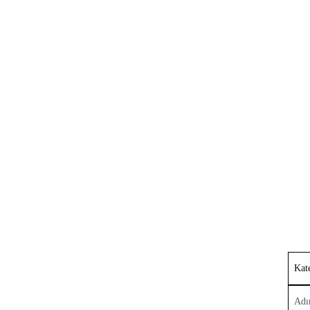
ESPRIT TNG Kurulum/Lisans İşlemleri
Kat