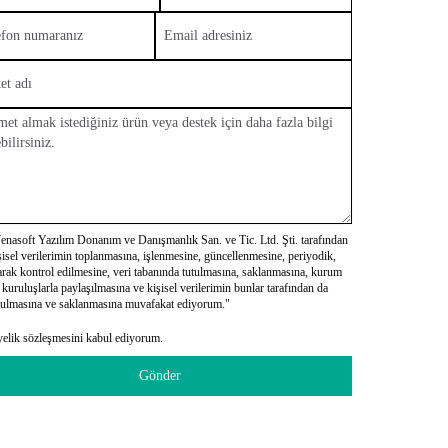
enasoft Yazılım Donanım ve Danışmanlık San. ve Tic. Ltd. Şti. tarafından
şisel verilerimin toplanmasına, işlenmesine, güncellenmesine, periyodik,
arak kontrol edilmesine, veri tabanında tutulmasına, saklanmasına, kurum
 kuruluşlarla paylaşılmasına ve kişisel verilerimin bunlar tarafından da
tulmasına ve saklanmasına muvafakat ediyorum."
elik sözleşmesini kabul ediyorum.
Gönder