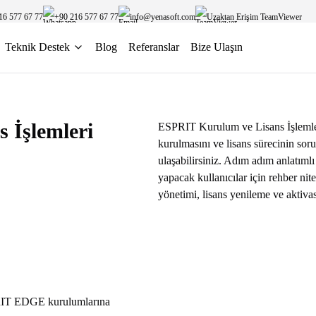
16 577 67 77
+90 216 577 67 77
info@yenasoft.com
Uzaktan Erişim TeamViewer
Teknik Destek
Blog
Referanslar
Bize Ulaşın
 İşlemleri
ESPRIT Kurulum ve Lisans İşlemler
kurulmasını ve lisans sürecinin so
ulaşabilirsiniz. Adım adım anlatıml
yapacak kullanıcılar için rehber nit
yönetimi, lisans yenileme ve aktivasy
IT EDGE kurulumlarına