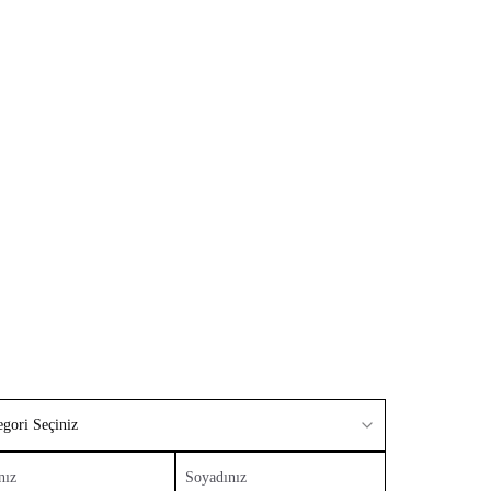
ESPRIT EDGE Kurulum/Lisans
İşlemleri
egori Seçiniz