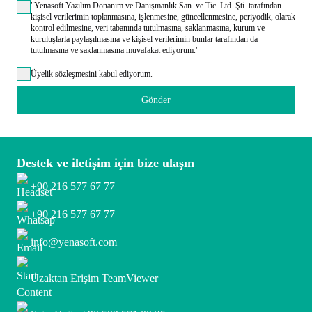
"Yenasoft Yazılım Donanım ve Danışmanlık San. ve Tic. Ltd. Şti. tarafından
kişisel verilerimin toplanmasına, işlenmesine, güncellenmesine, periyodik, olarak
kontrol edilmesine, veri tabanında tutulmasına, saklanmasına, kurum ve
kuruluşlarla paylaşılmasına ve kişisel verilerimin bunlar tarafından da
tutulmasına ve saklanmasına muvafakat ediyorum."
Üyelik sözleşmesini kabul ediyorum.
Gönder
Destek ve iletişim için bize ulaşın
+90 216 577 67 77
+90 216 577 67 77
info@yenasoft.com
Uzaktan Erişim TeamViewer