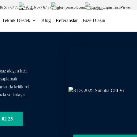
16 577 67 77
+90 216 577 67 77
info@yenasoft.com
Uzaktan Erişim TeamViewer
Teknik Destek
Blog
Referanslar
Bize Ulaşın
z akışını hızlı
esaplamalı
sında kritik rol
hızla ve kolayca
 02 25