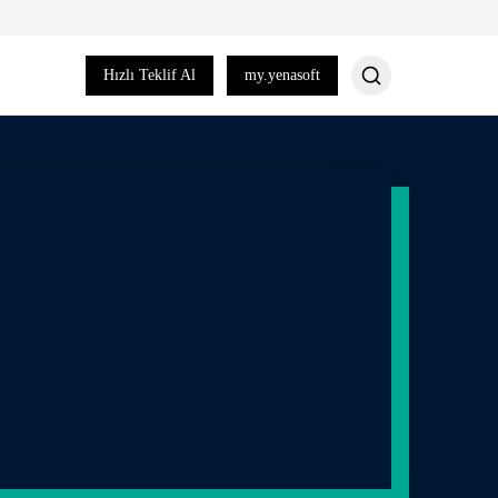
Hızlı Teklif Al
my.yenasoft