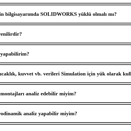
çin bilgisayarımda SOLIDWORKS yüklü olmalı mı?
enilirdir?
 yapabilirim?
sıcaklık, kuvvet vb. verileri Simulation için yük olarak ku
montajları analiz edebilir miyim?
dinamik analiz yapabilir miyim?