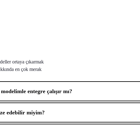
eller ortaya çıkarmak
kkında en çok merak
delimle entegre çalışır mı?
ize edebilir miyim?