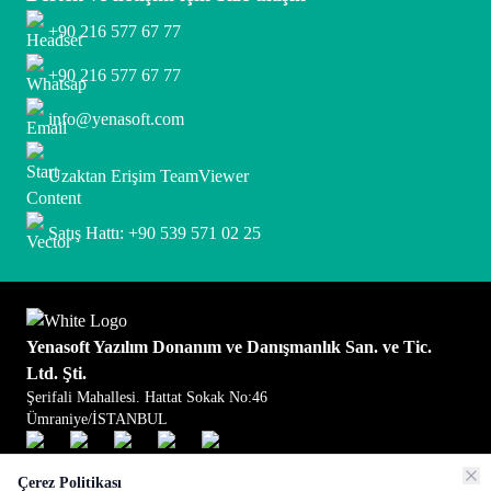
+90 216 577 67 77
+90 216 577 67 77
info@yenasoft.com
Uzaktan Erişim TeamViewer
Satış Hattı: +90 539 571 02 25
Yenasoft Yazılım Donanım ve Danışmanlık San. ve Tic.
Ltd. Şti.
Şerifali Mahallesi. Hattat Sokak No:46
Ümraniye/İSTANBUL
Çerez Politikası