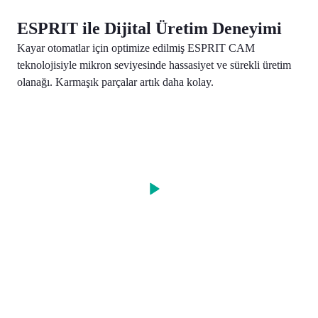
ESPRIT ile Dijital Üretim Deneyimi
Kayar otomatlar için optimize edilmiş ESPRIT CAM
teknolojisiyle mikron seviyesinde hassasiyet ve sürekli üretim
olanağı. Karmaşık parçalar artık daha kolay.
t
Program your Tsugami multi-
ng
axis Swiss-style turning centers
Tsug