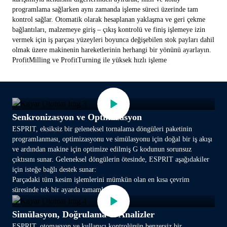
programlama sağlarken aynı zamanda işleme süreci üzerinde tam
kontrol sağlar. Otomatik olarak hesaplanan yaklaşma ve geri çekme
bağlantıları, malzemeye giriş – çıkış kontrolü ve finiş işlemeye izin
vermek için iş parçası yüzeyleri boyunca değişebilen stok payları dahil
olmak üzere makinenin hareketlerinin herhangi bir yönünü ayarlayın.
ProfitMilling ve ProfitTurning ile yüksek hızlı işleme
Senkronizasyon ve Optimizasyon
ESPRIT, eksiksiz bir geleneksel tornalama döngüleri paketinin
programlanması, optimizasyonu ve simülasyonu için doğal bir iş akışı
ve ardından makine için optimize edilmiş G kodunun sorunsuz
çıktısını sunar. Geleneksel döngülerin ötesinde, ESPRIT aşağıdakiler
için isteğe bağlı destek sunar:
Parçadaki tüm kesim işlemlerini mümkün olan en kısa çevrim
süresinde tek bir ayarda tamamlayın.
Simülasyon, Doğrulama & Analizler
ESPRIT, otomasyon ve kullanıcı kontrolünün benzersiz bir