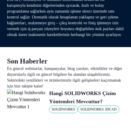
karışımıyla kendisini diğerlerinden ayırarak, hızlı ve kolay
programlama sağlarken aynı zamanda işleme süreci üzerinde tam
kontrol sağlar. Otomatik olarak hesaplanan yaklaşma ve geri çekme
bağlantıları, malzemeye giriş – çıkış kontrolü ve finiş işlemeye izin
vermek için iş parçası yüzeyleri boyunca değişebilen stok payları dahil
olmak üzere makinenin hareketlerinin herhangi bir yönünü ayarlayın.
Son Haberler
En güncel webinarlar, kampanyalar, blog yazıları, etkinlikler ve diğer
duyurularla ilgili en güncel bilgilere bu alandan ulaşabilirsiniz.
Sektördeki yenilikleri ve ürünlerimizle ilgili gelişmeleri kaçırmamak
için bizi takipte kalın!
Hangi SOLIDWORKS Çizim
Yöntemleri Mevcuttur?
SOLIDWORKS
SOLIDWORKS 3DCAD