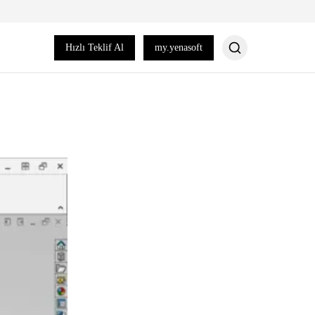
Hızlı Teklif Al
my.yenasoft