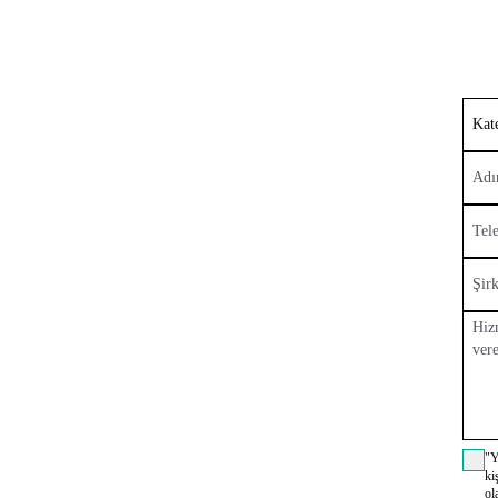
Kat
"Y
ki
ol