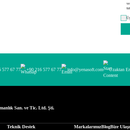
ve
tu
Üy
 577 67 77
+90 216 577 67 77
info@yenasoft.com
Uzaktan E
anlık San. ve Tic. Ltd. Şti.
Teknik Destek
Markalarımız
Blog
Bize Ulaş