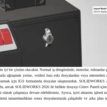
çin iyi bir çözüm olacaktır. Normal iş döngüsünde, motorlar, rulmanlar 
rla uğraşmak yerine, verileri bazı eski dosyalardan veya internetten a
tarmak için IGS formatında dosyalar oluştururduk. SOLIDWORKS 
rdu, ancak SOLIDWORKS 2026 ile birlikte dosyayı Görev Paneli içind
lı olarak çalışmaya devam edebilirsiniz. Ayrıca, içeri aktarma işlemi 
işlemi tamamlandıktan sonra dosyalarımızda çalışabilir ve arka plan iç