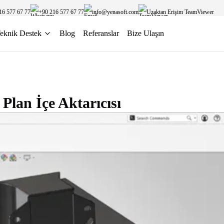
16 577 67 77
+90 216 577 67 77
info@yenasoft.com
Uzaktan Erişim TeamViewer
eknik Destek
Blog
Referanslar
Bize Ulaşın
an İçe Aktarıcısı