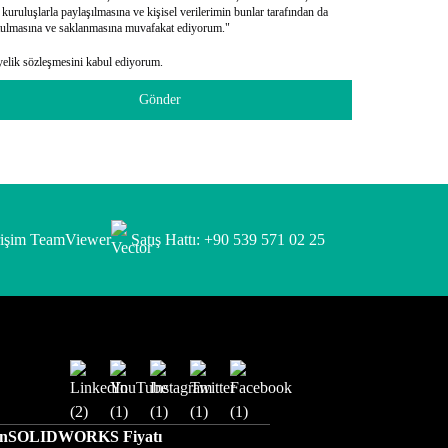
 kuruluşlarla paylaşılmasına ve kişisel verilerimin bunlar tarafından da
tulmasına ve saklanmasına muvafakat ediyorum."
elik sözleşmesini kabul ediyorum.
Gönder
rişim TeamViewer
Satış Hattı: +90 539 571 02 25
ın
SOLIDWORKS Fiyatı