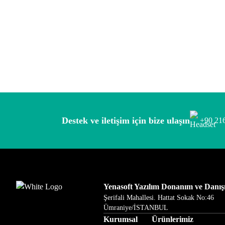
Destek ve iletişim için bize ulaşın
+90 216
Yenasoft Yazılım Donanım ve Danışm
Şerifali Mahallesi. Hattat Sokak No:46
Ümraniye/İSTANBUL
Kurumsal
Ürünlerimiz